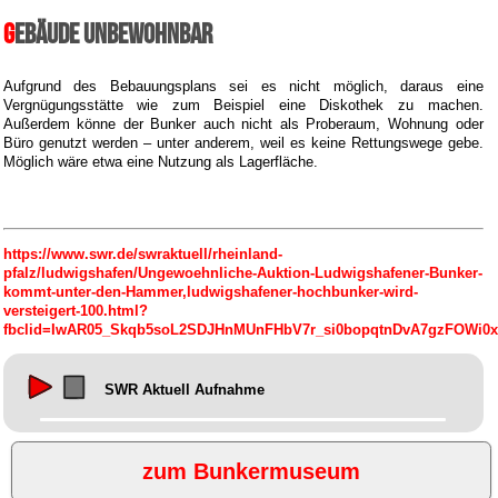
Gebäude unbewohnbar
Aufgrund des Bebauungsplans sei es nicht möglich, daraus eine
Vergnügungsstätte wie zum Beispiel eine Diskothek zu machen.
Außerdem könne der Bunker auch nicht als Proberaum, Wohnung oder
Büro genutzt werden – unter anderem, weil es keine Rettungswege gebe.
Möglich wäre etwa eine Nutzung als Lagerfläche.
https://www.swr.de/swraktuell/rheinland-
pfalz/ludwigshafen/Ungewoehnliche-Auktion-Ludwigshafener-Bunker-
kommt-unter-den-Hammer,ludwigshafener-hochbunker-wird-
versteigert-100.html?
fbclid=IwAR05_Skqb5soL2SDJHnMUnFHbV7r_si0bopqtnDvA7gzFOWi0x
SWR Aktuell Aufnahme
zum Bunkermuseum