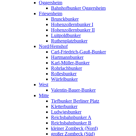
Oggersheim
Bahnhofbunker Oggersheim
Friesenheim
Brunckbunker
Hohenzollernbunker I
Hohenzollernbunker II
Luitpoldbunker
Ruthenplatzbunker
Nord/Hemshof
Carl-Friedrich-Gauß-Bunker
Hartmannbunker
Karl-Müller-Bunker
Rohrlachbunker
Rollesbunker
Würfelbunker
West
Valentin-Bauer-Bunker
Mitte
Tiefbunker Berliner Platz
Kletterbunker
Ludwigsbunker
Reichsbahnbunker A
Reichsbahnbunker B
kleiner Zombeck (Nord)
großer Zombeck (Süd)