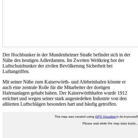
Der Hochbunker in der Mundenheimer Straße befindet sich in der
Nähe des heutigen Adlerdamms. Im Zweiten Weltkrieg bot der
Luftschutzbunker der zivilen Bevölkerung Sicherheit bei
Luftangriffen.
Mit seiner Nähe zum Kaiserwörth- und Altrheinhafen könnte er
auch eine zentrale Rolle für die Mitarbeiter der dortigen
Hafenanlagen gehabt haben. Der Kaiserwörthhafen wurde 1912
errichtet und wegen seiner stark angesiedelten Industrie von den
alliierten Luftschlägen besonders hart und häufig getroffen.
This map was created using
GPS Visualizer
's do-it-yoursel
Please wait while the map data loads..