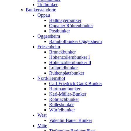
Tiefbunker
Bunkerstandorte
Oppau
Hällmayerbunker
Oppauer Röhrenbunker
Postbunker
Oggersheim
Bahnhofbunker Oggersheim
Friesenheim
Brunckbunker
Hohenzollernbunker I
Hohenzollernbunker II
Luitpoldbunker
Ruthenplatzbunker
Nord/Hemshof
Carl-Friedrich-Gauß-Bunker
Hartmannbunker
Karl-Müller-Bunker
Rohrlachbunker
Rollesbunker
Würfelbunker
West
Valentin-Bauer-Bunker
Mitte
Tiefbunker Berliner Platz