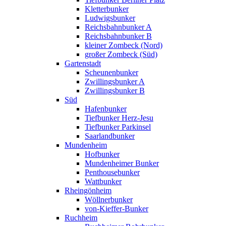
Kletterbunker
Ludwigsbunker
Reichsbahnbunker A
Reichsbahnbunker B
kleiner Zombeck (Nord)
großer Zombeck (Süd)
Gartenstadt
Scheunenbunker
Zwillingsbunker A
Zwillingsbunker B
Süd
Hafenbunker
Tiefbunker Herz-Jesu
Tiefbunker Parkinsel
Saarlandbunker
Mundenheim
Hofbunker
Mundenheimer Bunker
Penthousebunker
Wattbunker
Rheingönheim
Wöllnerbunker
von-Kieffer-Bunker
Ruchheim