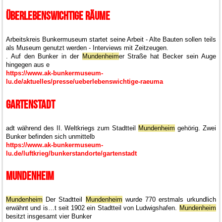
Überlebenswichtige Räume
Arbeitskreis Bunkermuseum startet seine Arbeit - Alte Bauten sollen teils
als Museum genutzt werden - Interviews mit Zeitzeugen.
. Auf den Bunker in der
Mundenheim
er Straße hat Becker sein Auge
hingegen aus e
https://www.ak-bunkermuseum-
lu.de/aktuelles/presse/ueberlebenswichtige-raeuma
Gartenstadt
adt während des II. Weltkriegs zum Stadtteil
Mundenheim
gehörig. Zwei
Bunker befinden sich unmittelb
https://www.ak-bunkermuseum-
lu.de/luftkrieg/bunkerstandorte/gartenstadt
Mundenheim
Mundenheim
Der Stadtteil
Mundenheim
wurde 770 erstmals urkundlich
erwähnt und is…
t seit 1902 ein Stadtteil von Ludwigshafen.
Mundenheim
besitzt insgesamt vier Bunker