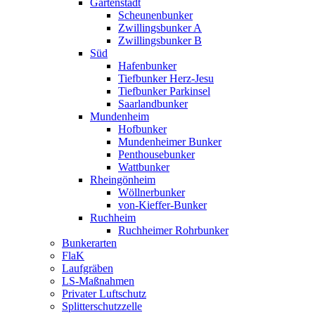
Gartenstadt
Scheunenbunker
Zwillingsbunker A
Zwillingsbunker B
Süd
Hafenbunker
Tiefbunker Herz-Jesu
Tiefbunker Parkinsel
Saarlandbunker
Mundenheim
Hofbunker
Mundenheimer Bunker
Penthousebunker
Wattbunker
Rheingönheim
Wöllnerbunker
von-Kieffer-Bunker
Ruchheim
Ruchheimer Rohrbunker
Bunkerarten
FlaK
Laufgräben
LS-Maßnahmen
Privater Luftschutz
Splitterschutzzelle