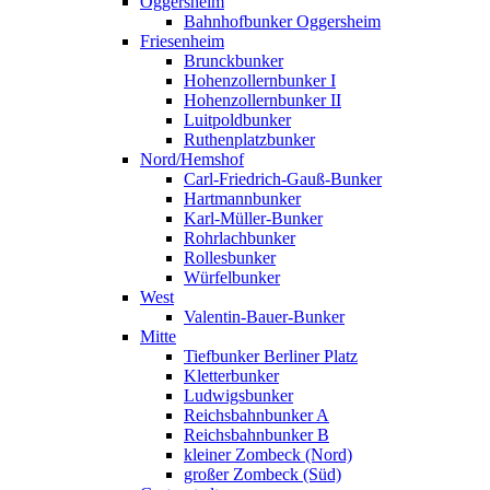
Oggersheim
Bahnhofbunker Oggersheim
Friesenheim
Brunckbunker
Hohenzollernbunker I
Hohenzollernbunker II
Luitpoldbunker
Ruthenplatzbunker
Nord/Hemshof
Carl-Friedrich-Gauß-Bunker
Hartmannbunker
Karl-Müller-Bunker
Rohrlachbunker
Rollesbunker
Würfelbunker
West
Valentin-Bauer-Bunker
Mitte
Tiefbunker Berliner Platz
Kletterbunker
Ludwigsbunker
Reichsbahnbunker A
Reichsbahnbunker B
kleiner Zombeck (Nord)
großer Zombeck (Süd)