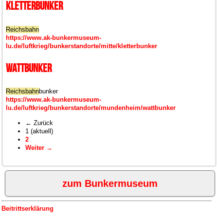
Kletterbunker
Reichsbahn
https://www.ak-bunkermuseum-
lu.de/luftkrieg/bunkerstandorte/mitte/kletterbunker
Wattbunker
Reichsbahn
bunker
https://www.ak-bunkermuseum-
lu.de/luftkrieg/bunkerstandorte/mundenheim/wattbunker
← Zurück
1
(aktuell)
2
Weiter →
zum Bunkermuseum
Beitrittserklärung