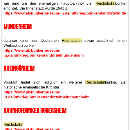
wie rund um den ehemaligen Hauptbahnhof vier
Reichsbahn
bunker
errichtet. Die Innenstadt wurde 1943 z
https://www.ak-bunkermuseum-lu.de/luftkrieg/bunkerstandorte/mitte
Mundenheim
darunter einen der Deutschen
Reichsbahn
sowie zusätzlich einen
Werkschutzbunker
https://www.ak-bunkermuseum-
lu.de/luftkrieg/bunkerstandorte/mundenheim
Rheingönheim
Vorstadt findet sich lediglich ein weiterer
Reichsbahn
bunker. Der
historische evangelische Kirchtur
https://www.ak-bunkermuseum-
lu.de/luftkrieg/bunkerstandorte/rheingoennheim
Bahnhofbunker Oggersheim
Reichsbahn
https://www.ak-bunkermuseum-